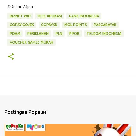
#Online24jam.
BIZNET WIFI
FREE APLIKASI
GAME INDONESIA
GOPAY GOJEK
GOPAYKU
MOL POINTS
PASCABAYAR
PDAM
PERIKLANAN
PLN
PPOB
TELKOM INDONESIA
VOUCHER GAMES MURAH
Postingan Populer