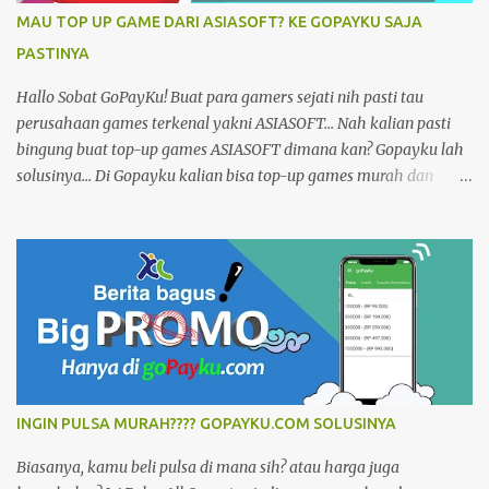
CekTagihanAplikasi, Gratis, mBanking, ePayment, Bolt,
MAU TOP UP GAME DARI ASIASOFT? KE GOPAYKU SAJA
Telkomsel, Axis, Tri, XL, PaketDataInternet, Pascabayar, BPJS,
PASTINYA
LoketPPOB, TopUp, goPayGojek, Grab Pay, VoucherGames,
Finance, PDAM, TVKabel, Telepone, Telkom, Indosat, Murah,
Hallo Sobat GoPayKu! Buat para gamers sejati nih pasti tau
Online24jam.
perusahaan games terkenal yakni ASIASOFT... Nah kalian pasti
bingung buat top-up games ASIASOFT dimana kan? Gopayku lah
solusinya... Di Gopayku kalian bisa top-up games murah dan
simple Gak ribet... Dengan harga yang murah dan pengisian yang
cepat cuman dalam Hitungan detik... Mau top-up games lain
Gopayku juga ada lhoo... Dan buka selama 24 Jam Untuk cara
pembayarannya bisa langsung melalui aplikasi Gopayku bisa
bayar dari mana saja Tersedia versi website dan smartphone
android Informasi selengkapnya kunjungi di
https://www.gopayku.com/ Tutorial dan buku petunjuk kunjungi
di https://www.gopayku.com/help Instal Aplikasinya
https://play.google.com/store/apps/details?id=com.mob.gopayku
INGIN PULSA MURAH???? GOPAYKU.COM SOLUSINYA
Tags: Isi Pulsa Online, Beli, Kuota, Token Listrik, Bayar, PLN,
Prabayar, Cek Tagihan, Aplikasi, Gratis, m Banking, e Payment,
Biasanya, kamu beli pulsa di mana sih? atau harga juga