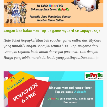
Jangan lupa kalau mau Top-up game MyCard Ke Gopayku saja
Halo Sobat Gopayku! Mau beli voucher game online dari MyCard
yang murah? Dengan Gopayku semua bisa... Top-up game dari
Gopayku Dijamin lebih aman dan cepat pastinya... Dan dengan
Harga yang lebih murah daripada yang pastinya... Dan kami juga
menyediakan semua voucher game online lho Dan jangan
khawatir ya sobat karena kami buka selama 24 Jam Link
Aplikasinya https://play.google.com/store/apps/details…
Informasi selengkapnya kunjungi di https://www.gopayku.com/
Tutorial dan buku petunjuk kunjungi di
https://www.gopayku.com/help Link Youtube
https://www.youtube.com/watch?v=as1Oxg6yn0M Tags:
IsiPulsaOnline, BeliKuota, TokenListrik, BayarPLN, Prabayar,