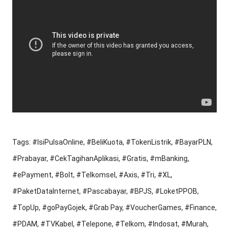
Tags: #IsiPulsaOnline, #BeliKuota, #TokenListrik, #BayarPLN,
#Prabayar, #CekTagihanAplikasi, #Gratis, #mBanking,
#ePayment, #Bolt, #Telkomsel, #Axis, #Tri, #XL,
#PaketDataInternet, #Pascabayar, #BPJS, #LoketPPOB,
#TopUp, #goPayGojek, #Grab Pay, #VoucherGames, #Finance,
#PDAM, #TVKabel, #Telepone, #Telkom, #Indosat, #Murah,