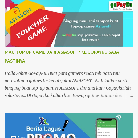
Aplikasinya https://play.google.com/store/apps/details…
Informasi selengkapnya kunjungi di https://www.gopayku.com/
Tutorial dan buku petunjuk kunjungi di
https://www.gopayku.com/help Link Youtube
https://www.youtube.com/watch?v=as1Oxg6yn0M Tags:
IsiPulsaOnline, BeliKuota, TokenListrik, BayarPLN, Prabayar,
CekTagihanAplikasi, Gratis, mBanking, ePayment, Bolt,
MAU TOP UP GAME DARI ASIASOFT? KE GOPAYKU SAJA
Telkomsel, Axis, Tri, XL, PaketDataInternet, Pascabayar, BPJS,
PASTINYA
LoketPPOB, TopUp, goPayGojek, Grab Pay, VoucherGames,
Finance, PDAM, TVKabel, Telepone, Telkom, Indosat, Murah,
Hallo Sobat GoPayKu! Buat para gamers sejati nih pasti tau
Online24jam.
perusahaan games terkenal yakni ASIASOFT... Nah kalian pasti
bingung buat top-up games ASIASOFT dimana kan? Gopayku lah
solusinya... Di Gopayku kalian bisa top-up games murah dan
simple Gak ribet... Dengan harga yang murah dan pengisian yang
cepat cuman dalam Hitungan detik... Mau top-up games lain
Gopayku juga ada lhoo... Dan buka selama 24 Jam Untuk cara
pembayarannya bisa langsung melalui aplikasi Gopayku bisa
bayar dari mana saja Tersedia versi website dan smartphone