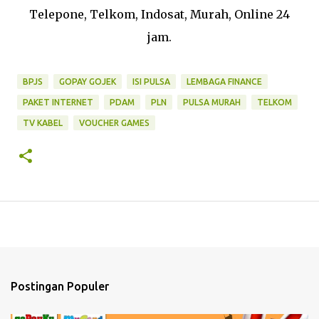
Telepone, Telkom, Indosat, Murah, Online 24
jam.
BPJS
GOPAY GOJEK
ISI PULSA
LEMBAGA FINANCE
PAKET INTERNET
PDAM
PLN
PULSA MURAH
TELKOM
TV KABEL
VOUCHER GAMES
Postingan Populer