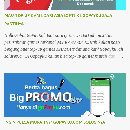
IsiPulsaOnline, BeliKuota, TokenListrik, BayarPLN, Prabayar,
CekTagihanAplikasi, Gratis, mBanking, ePayment, Bolt,
MAU TOP UP GAME DARI ASIASOFT? KE GOPAYKU SAJA
Telkomsel, Axis, Tri, XL, PaketDataInternet, Pascabayar, BPJS,
PASTINYA
LoketPPOB, TopUp, goPayGojek, Grab Pay, VoucherGames,
Finance, PDAM, TVKabel, Telepone, Telkom, Indosat, Murah,
Hallo Sobat GoPayKu! Buat para gamers sejati nih pasti tau
Online24jam.
perusahaan games terkenal yakni ASIASOFT... Nah kalian pasti
bingung buat top-up games ASIASOFT dimana kan? Gopayku lah
solusinya... Di Gopayku kalian bisa top-up games murah dan
simple Gak ribet... Dengan harga yang murah dan pengisian yang
cepat cuman dalam Hitungan detik... Mau top-up games lain
Gopayku juga ada lhoo... Dan buka selama 24 Jam Untuk cara
pembayarannya bisa langsung melalui aplikasi Gopayku bisa
bayar dari mana saja Tersedia versi website dan smartphone
android Informasi selengkapnya kunjungi di
https://www.gopayku.com/ Tutorial dan buku petunjuk kunjungi
di https://www.gopayku.com/help Instal Aplikasinya
https://play.google.com/store/apps/details?id=com.mob.gopayku
INGIN PULSA MURAH???? GOPAYKU.COM SOLUSINYA
Tags: Isi Pulsa Online, Beli, Kuota, Token Listrik, Bayar, PLN,