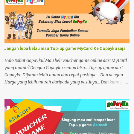
Jangan lupa kalau mau Top-up game MyCard Ke Gopayku saja
Halo Sobat Gopayku! Mau beli voucher game online dari MyCard
yang murah? Dengan Gopayku semua bisa... Top-up game dari
Gopayku Dijamin lebih aman dan cepat pastinya... Dan dengan
Harga yang lebih murah daripada yang pastinya... Dan kami juga
menyediakan semua voucher game online lho Dan jangan
khawatir ya sobat karena kami buka selama 24 Jam Link
Aplikasinya https://play.google.com/store/apps/details…
Informasi selengkapnya kunjungi di https://www.gopayku.com/
Tutorial dan buku petunjuk kunjungi di
https://www.gopayku.com/help Link Youtube
https://www.youtube.com/watch?v=as1Oxg6yn0M Tags: